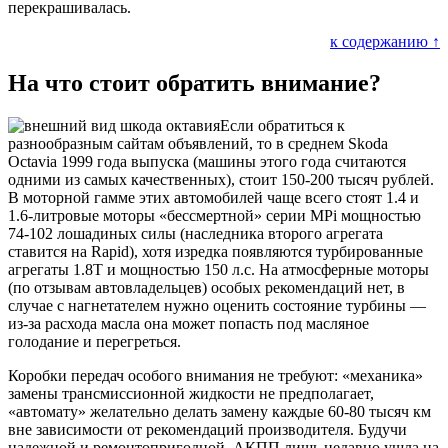
перекрашивалась.
к содержанию ↑
На что стоит обратить внимание?
Если обратиться к
разнообразным сайтам объявлений, то в среднем Skoda
Octavia 1999 года выпуска (машины этого года считаются
одними из самых качественных), стоит 150-200 тысяч рублей.
В моторной гамме этих автомобилей чаще всего стоят 1.4 и
1.6-литровые моторы «бессмертной» серии MPi мощностью
74-102 лошадиных силы (наследника второго агрегата
ставится на Rapid), хотя изредка появляются турбированные
агрегаты 1.8Т и мощностью 150 л.с. На атмосферные моторы
(по отзывам автовладельцев) особых рекомендаций нет, в
случае с нагнетателем нужно оценить состояние турбины —
из-за расхода масла она может попасть под масляное
голодание и перегреться.
Коробки передач особого внимания не требуют: «механика»
замены трансмиссионной жидкости не предполагает,
«автомату» желательно делать замену каждые 60-80 тысяч км
вне зависимости от рекомендаций производителя. Будучи
надежной и ремонтопригодной, АКПП лишь недавно ушла на