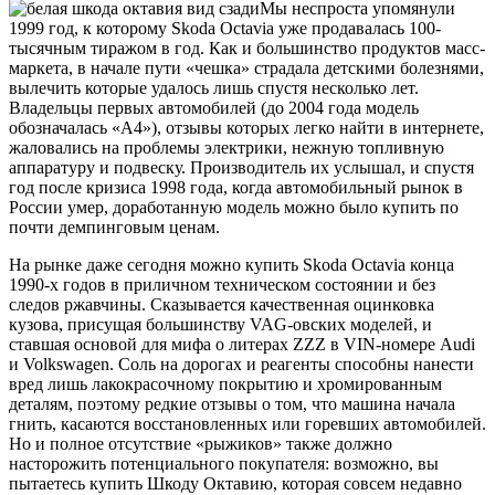
Мы неспроста упомянули
1999 год, к которому Skoda Octavia уже продавалась 100-
тысячным тиражом в год. Как и большинство продуктов масс-
маркета, в начале пути «чешка» страдала детскими болезнями,
вылечить которые удалось лишь спустя несколько лет.
Владельцы первых автомобилей (до 2004 года модель
обозначалась «А4»), отзывы которых легко найти в интернете,
жаловались на проблемы электрики, нежную топливную
аппаратуру и подвеску. Производитель их услышал, и спустя
год после кризиса 1998 года, когда автомобильный рынок в
России умер, доработанную модель можно было купить по
почти демпинговым ценам.
На рынке даже сегодня можно купить Skoda Octavia конца
1990-х годов в приличном техническом состоянии и без
следов ржавчины. Сказывается качественная оцинковка
кузова, присущая большинству VAG-овских моделей, и
ставшая основой для мифа о литерах ZZZ в VIN-номере Audi
и Volkswagen. Соль на дорогах и реагенты способны нанести
вред лишь лакокрасочному покрытию и хромированным
деталям, поэтому редкие отзывы о том, что машина начала
гнить, касаются восстановленных или горевших автомобилей.
Но и полное отсутствие «рыжиков» также должно
насторожить потенциального покупателя: возможно, вы
пытаетесь купить Шкоду Октавию, которая совсем недавно