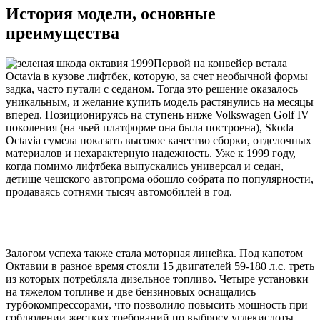
История модели, основные
преимущества
Первой на конвейер встала
Octavia в кузове лифтбек, которую, за счет необычной формы
задка, часто путали с седаном. Тогда это решение оказалось
уникальным, и желание купить модель растянулись на месяцы
вперед. Позиционируясь на ступень ниже Volkswagen Golf IV
поколения (на чьей платформе она была построена), Skoda
Octavia сумела показать высокое качество сборки, отделочных
материалов и нехарактерную надежность. Уже к 1999 году,
когда помимо лифтбека выпускались универсал и седан,
детище чешского автопрома обошло собрата по популярности,
продаваясь сотнями тысяч автомобилей в год.
Залогом успеха также стала моторная линейка. Под капотом
Октавии в разное время стояли 15 двигателей 59-180 л.с. треть
из которых потребляла дизельное топливо. Четыре установки
на тяжелом топливе и две бензиновых оснащались
турбокомпрессорами, что позволило повысить мощность при
соблюдении жестких требований по выбросу углекислоты.