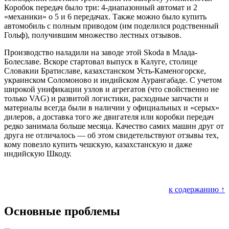
Коробок передач было три: 4-диапазонный автомат и 2
«механики» о 5 и 6 передачах. Также можно было купить
автомобиль с полным приводом (им поделился родственный
Гольф), получившим множество лестных отзывов.
Производство наладили на заводе этой Skoda в Млада-
Болеславе. Вскоре стартовал выпуск в Калуге, столице
Словакии Братиславе, казахстанском Усть-Каменогорске,
украинском Соломоново и индийском Аурангабаде. С учетом
широкой унификации узлов и агрегатов (что свойственно не
только VAG) и развитой логистики, расходные запчасти и
материалы всегда были в наличии у официальных и «серых»
дилеров, а доставка того же двигателя или коробки передач
редко занимала больше месяца. Качество самих машин друг от
друга не отличалось — об этом свидетельствуют отзывы тех,
кому повезло купить чешскую, казахстанскую и даже
индийскую Шкоду.
к содержанию ↑
Основные проблемы