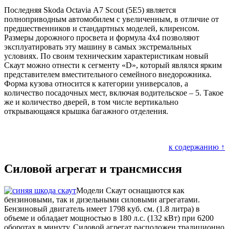
Последняя Skoda Octavia А7 Scout (5Е5) является
полноприводным автомобилем с увеличенным, в отличие от
предшественников и стандартных моделей, клиренсом.
Размеры дорожного просвета и формула 4х4 позволяют
эксплуатировать эту машину в самых экстремальных
условиях. По своим техническим характеристикам новый
Скаут можно отнести к сегменту «D», который являлся ярким
представителем вместительного семейного внедорожника.
Форма кузова относится к категории универсалов, а
количество посадочных мест, включая водительское – 5. Такое
же и количество дверей, в том числе вертикально
открывающаяся крышка багажного отделения.
к содержанию ↑
Силовой агрегат и трансмиссия
Модели Скаут оснащаются как
бензиновыми, так и дизельными силовыми агрегатами.
Бензиновый двигатель имеет 1798 куб. см. (1.8 литра) в
объеме и обладает мощностью в 180 л.с. (132 кВт) при 6200
оборотах в минуту. Силовой агрегат расположен традиционно