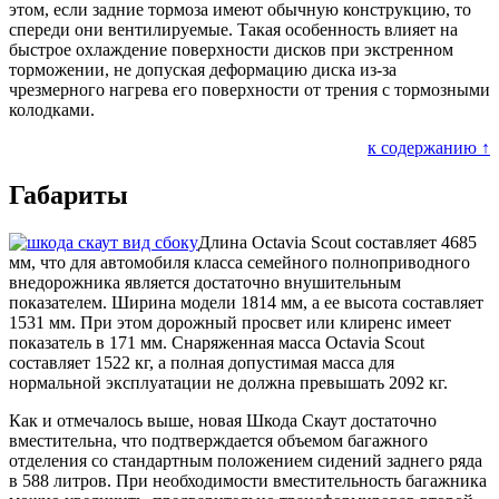
этом, если задние тормоза имеют обычную конструкцию, то
спереди они вентилируемые. Такая особенность влияет на
быстрое охлаждение поверхности дисков при экстренном
торможении, не допуская деформацию диска из-за
чрезмерного нагрева его поверхности от трения с тормозными
колодками.
к содержанию ↑
Габариты
Длина Oсtavia Scout составляет 4685
мм, что для автомобиля класса семейного полноприводного
внедорожника является достаточно внушительным
показателем. Ширина модели 1814 мм, а ее высота составляет
1531 мм. При этом дорожный просвет или клиренс имеет
показатель в 171 мм. Снаряженная масса Oсtavia Scout
составляет 1522 кг, а полная допустимая масса для
нормальной эксплуатации не должна превышать 2092 кг.
Как и отмечалось выше, новая Шкода Скаут достаточно
вместительна, что подтверждается объемом багажного
отделения со стандартным положением сидений заднего ряда
в 588 литров. При необходимости вместительность багажника