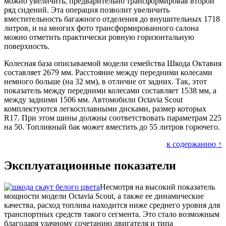
можно увеличить, предварительно трансформировав второй
ряд сидений. Эта операция позволит увеличить
вместительность багажного отделения до внушительных 1718
литров, и на многих фото трансформированного салона
можно отметить практически ровную горизонтальную
поверхность.
Колесная база описываемой модели семейства Шкода Октавия
составляет 2679 мм. Расстояние между передними колесами
немного больше (на 32 мм), в отличие от задних. Так, этот
показатель между передними колесами составляет 1538 мм, а
между задними 1506 мм. Автомобили Octavia Scout
комплектуются легкосплавными дисками, размер которых
R17. При этом шины должны соответствовать параметрам 225
на 50. Топливный бак может вместить до 55 литров горючего.
к содержанию ↑
Эксплуатационные показатели
Несмотря на высокий показатель
мощности модели Octavia Scout, а также ее динамические
качества, расход топлива находится ниже среднего уровня для
транспортных средств такого сегмента. Это стало возможным
благодаря удачному сочетанию двигателя и типа