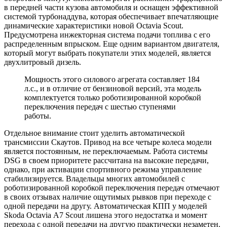
в передней части кузова автомобиля и оснащен эффективной
системой турбонаддува, которая обеспечивает впечатляющие
динамические характеристики новой Octavia Scout.
Предусмотрена инжекторная система подачи топлива с его
распределенным впрыском. Еще одним вариантом двигателя,
который могут выбрать покупатели этих моделей, является
двухлитровый дизель.
Мощность этого силового агрегата составляет 184
л.с., и в отличие от бензиновой версий, эта модель
комплектуется только роботизированной коробкой
переключения передач с шестью ступенями
работы.
Отдельное внимание стоит уделить автоматической
трансмиссии Скаутов. Привод на все четыре колеса модели
является постоянным, не переключаемым. Работа системы
DSG в своем приоритете рассчитана на высокие передачи,
однако, при активации спортивного режима управление
стабилизируется. Владельцы многих автомобилей с
роботизированной коробкой переключения передач отмечают
в своих отзывах наличие ощутимых рывков при переходе с
одной передачи на другу. Автоматическая КПП у моделей
Skoda Octavia А7 Scout лишена этого недостатка и момент
перехода с одной передачи на другую практически незаметен.