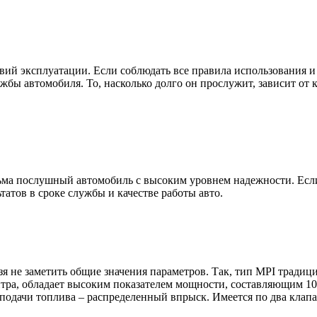
овий эксплуатации. Если соблюдать все правила использования и
ужбы автомобиля. То, насколько долго он прослужит, зависит от
сьма послушный автомобиль с высоким уровнем надежности. Если
атов в сроке службы и качестве работы авто.
я не заметить общие значения параметров. Так, тип MPI традици
ра, обладает высоким показателем мощности, составляющим 102 л
 подачи топлива – распределенный впрыск. Имеется по два клап