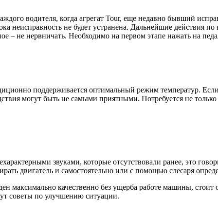
каждого водителя, когда агрегат Tour, еще недавно бывший исп
 пока неисправность не будет устранена. Дальнейшие действия по
ое – не нервничать. Необходимо на первом этапе нажать на пед
адиционно поддерживается оптимальный режим температур. Если
дствия могут быть не самыми приятными. Потребуется не только 
нехарактерными звуками, которые отсутствовали ранее, это гово
бирать двигатель и самостоятельно или с помощью слесаря опред
еден максимально качественно без ущерба работе машины, стоит
ут советы по улучшению ситуации.