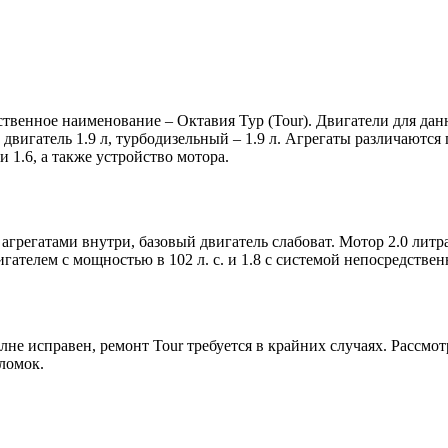
обственное наименование – Октавия Тур (Tour). Двигатели для д
ный двигатель 1.9 л, турбодизельный – 1.9 л. Агрегаты различают
 1.6, а также устройство мотора.
регатами внутри, базовый двигатель слабоват. Мотор 2.0 литр
ателем с мощностью в 102 л. с. и 1.8 с системой непосредствен
олне исправен, ремонт Tour требуется в крайних случаях. Рассм
ломок.