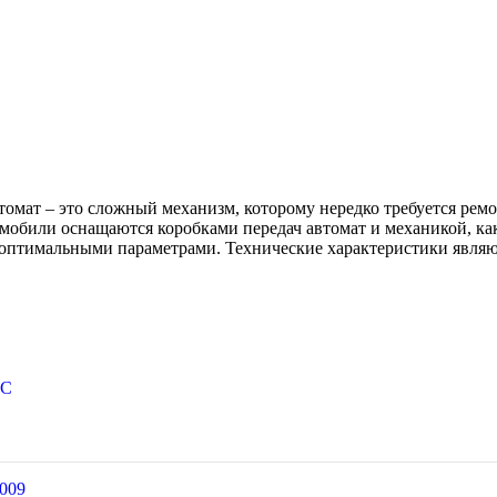
томат – это сложный механизм, которому нередко требуется рем
мобили оснащаются коробками передач автомат и механикой, как
 оптимальными параметрами. Технические характеристики являю
РС
009