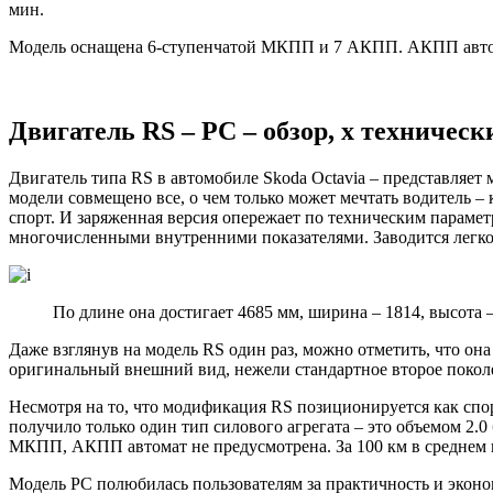
мин.
Модель оснащена 6-ступенчатой МКПП и 7 АКПП. АКПП автомат
Двигатель RS – РС – обзор, х техничес
Двигатель типа RS в автомобиле Skoda Octavia – представляет
модели совмещено все, о чем только может мечтать водитель –
спорт. И заряженная версия опережает по техническим параме
многочисленными внутренними показателями. Заводится легко
По длине она достигает 4685 мм, ширина – 1814, высота –
Даже взглянув на модель RS один раз, можно отметить, что она
оригинальный внешний вид, нежели стандартное второе поколен
Несмотря на то, что модификация RS позиционируется как спо
получило только один тип силового агрегата – это объемом 2.0
МКПП, АКПП автомат не предусмотрена. За 100 км в среднем п
Модель РС полюбилась пользователям за практичность и эконо