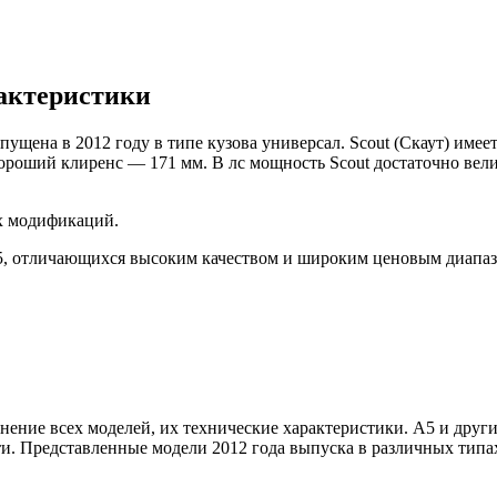
рактеристики
щена в 2012 году в типе кузова универсал. Scout (Скаут) имеет
оший клиренс — 171 мм. В лс мощность Scout достаточно велика 
х модификаций.
 А5, отличающихся высоким качеством и широким ценовым диапа
ение всех моделей, их технические характеристики. А5 и друг
сти. Представленные модели 2012 года выпуска в различных типах