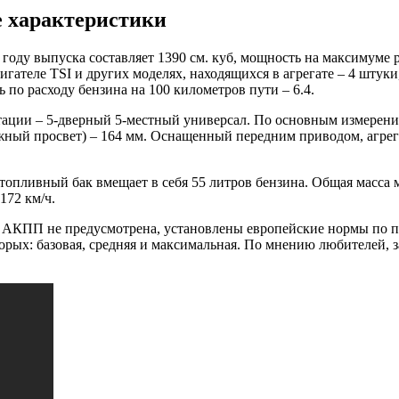
ие характеристики
 году выпуска составляет 1390 см. куб, мощность на максимуме р
игателе TSI и других моделях, находящихся в агрегате – 4 штук
 по расходу бензина на 100 километров пути – 6.4.
ации – 5-дверный 5-местный универсал. По основным измерения
ожный просвет) – 164 мм. Оснащенный передним приводом, агрег
 топливный бак вмещает в себя 55 литров бензина. Общая масса 
172 км/ч.
 АКПП не предусмотрена, установлены европейские нормы по пок
рых: базовая, средняя и максимальная. По мнению любителей, за