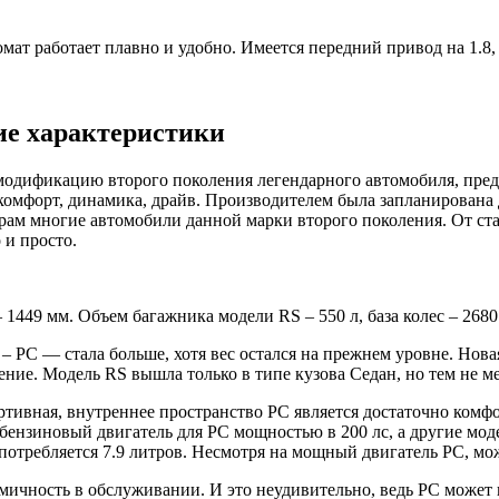
 работает плавно и удобно. Имеется передний привод на 1.8, 
кие характеристики
 модификацию второго поколения легендарного автомобиля, пред
 комфорт, динамика, драйв. Производителем была запланирована 
трам многие автомобили данной марки второго поколения. От ст
 и просто.
 1449 мм. Объем багажника модели RS – 550 л, база колес – 2680
 – РС — стала больше, хотя вес остался на прежнем уровне. Нова
ие. Модель RS вышла только в типе кузова Седан, но тем не ме
ртивная, внутреннее пространство РС является достаточно комф
 бензиновый двигатель для РС мощностью в 200 лс, а другие моде
отребляется 7.9 литров. Несмотря на мощный двигатель РС, мож
мичность в обслуживании. И это неудивительно, ведь РС может