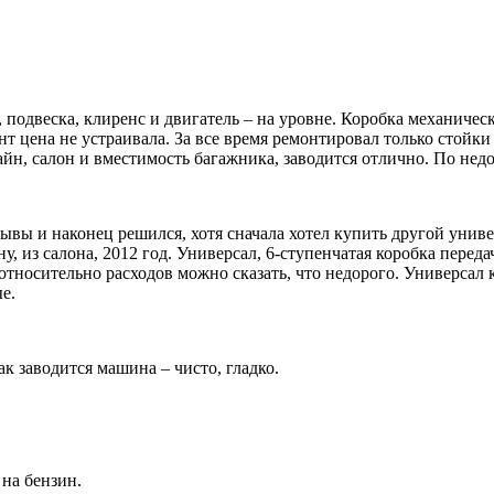
 подвеска, клиренс и двигатель – на уровне. Коробка механичес
 цена не устраивала. За все время ремонтировал только стойки 
айн, салон и вместимость багажника, заводится отлично. По недо
ывы и наконец решился, хотя сначала хотел купить другой униве
 из салона, 2012 год. Универсал, 6-ступенчатая коробка передач
 относительно расходов можно сказать, что недорого. Универсал
е.
ак заводится машина – чисто, гладко.
 на бензин.