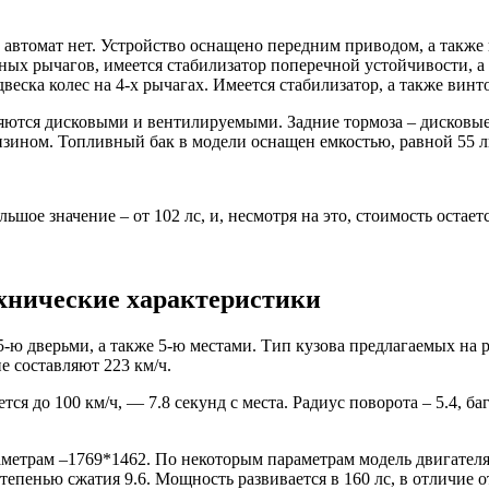
 автомат нет. Устройство оснащено передним приводом, а также
чных рычагов, имеется стабилизатор поперечной устойчивости,
веска колес на 4-х рычагах. Имеется стабилизатор, а также вин
ются дисковыми и вентилируемыми. Задние тормоза – дисковые. П
ензином. Топливный бак в модели оснащен емкостью, равной 55 л
ьшое значение – от 102 лс, и, несмотря на это, стоимость оста
ехнические характеристики
ю дверьми, а также 5-ю местами. Тип кузова предлагаемых на ры
ие составляют 223 км/ч.
тся до 100 км/ч, — 7.8 секунд с места. Радиус поворота – 5.4, б
аметрам –1769*1462. По некоторым параметрам модель двигателя
степенью сжатия 9.6. Мощность развивается в 160 лс, в отличие