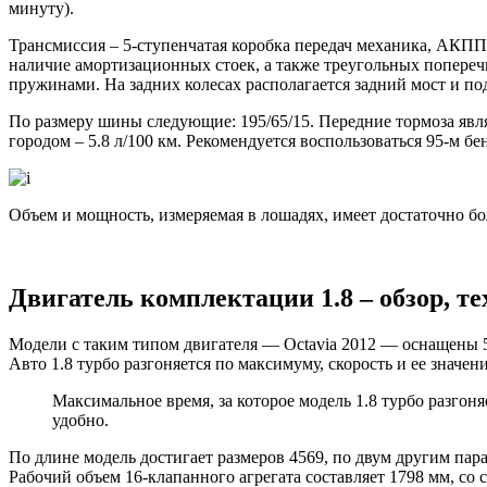
минуту).
Трансмиссия – 5-ступенчатая коробка передач механика, АКПП
наличие амортизационных стоек, а также треугольных попере
пружинами. На задних колесах располагается задний мост и под
По размеру шины следующие: 195/65/15. Передние тормоза явля
городом – 5.8 л/100 км. Рекомендуется воспользоваться 95-м б
Объем и мощность, измеряемая в лошадях, имеет достаточно бол
Двигатель комплектации 1.8 – обзор, т
Модели с таким типом двигателя — Octavia 2012 — оснащены 5-
Авто 1.8 турбо разгоняется по максимуму, скорость и ее значен
Максимальное время, за которое модель 1.8 турбо разгоняе
удобно.
По длине модель достигает размеров 4569, по двум другим пар
Рабочий объем 16-клапанного агрегата составляет 1798 мм, со 