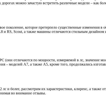
дорогах можно зачастую встретить различные модели – как боле
овое поколение, которое претерпело существенные изменения в 
1.8 и RS, Scout, а также машины отличаются стильным дизайном
8, РС (они отличаются по мощности, измеряемой в лс, значение мо
ния – моделей А7, а также A5, кроме того, продолжались изгот
лс и более, рассмотрим их характеристики, клиренс, а также от
инимая во внимание отзывы.