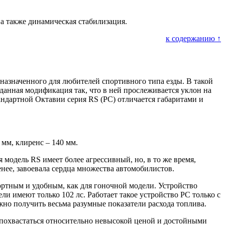
а также динамическая стабилизация.
к содержанию ↑
назначенного для любителей спортивного типа езды. В такой
данная модификация так, что в ней прослеживается уклон на
андартной Октавии серия RS (РС) отличается габаритами и
 мм, клиренс – 140 мм.
я модель RS имеет более агрессивный, но, в то же время,
нее, завоевала сердца множества автомобилистов.
ортным и удобным, как для гоночной модели. Устройство
ли имеют только 102 лс. Работает такое устройство РС только с
но получить весьма разумные показатели расхода топлива.
 похвастаться относительно невысокой ценой и достойными