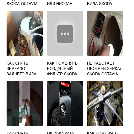
SKODA OCTAVIA
ИЛИ НИССАН
ВИДА SKODA
A7 ЗАДНИЙ
АЛЬМЕРА
OCTAVIA A7
КЛАССИК
КАК СНЯТЬ
КАК ПОМЕНЯТЬ
НЕ РАБОТАЕТ
ЗЕРКАЛО
ВОЗДУШНЫЙ
ОБОГРЕВ ЗЕРКАЛ
ЗАДНЕГО ВИДА
ФИЛЬТР SKODA
SKODA OCTAVIA
SKODA OCTAVIA
OCTAVIA TOUR
A5
A5 ВИДЕО
КАК СНЯТЬ
ОШИБКА 0010
КАК ПОМЕНЯТЬ