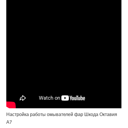
Настройка работы омывателей фар Шкода Октавия
А7