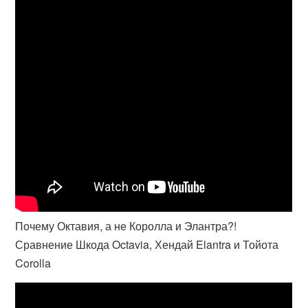
Почему Октавия, а не Королла и Элантра?!
Сравнение Шкода Octavia, Хендай Elantra и Тойота
Corolla