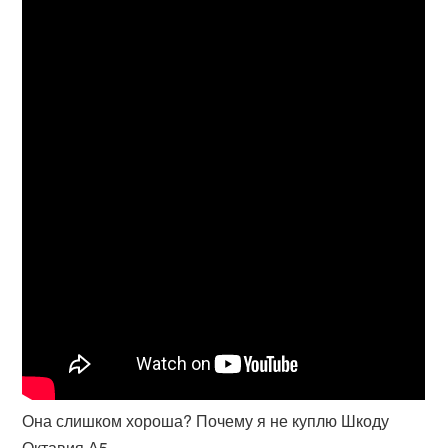
Она слишком хороша? Почему я не куплю Шкоду
Октавия А5...