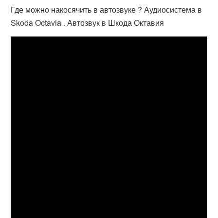
Где можно накосячить в автозвуке ? Аудиосистема в
Skoda Octavia . Автозвук в Шкода Октавия