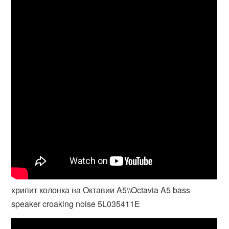
хрипит колонка на Октавии A5\\Octavia A5 bass
speaker croaking noise 5L035411E