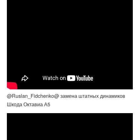
@Ruslan_Fidchenko@ замена штатных динамиков
Шкода Октавиа А5