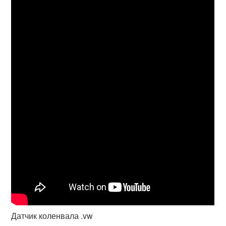
Датчик коленвала .vw