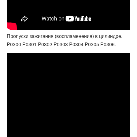
Пропуски зажигания (воспламенения) в цилиндре.
P0300 P0301 P0302 P0303 P0304 P0305 P0306.