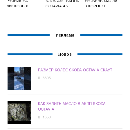
РУЧНИК НА
БЛОК АБС SKODA
УРОВЕНЬ МАСЛА
ДИСКОВЫХ
OCTAVIA A5
В КОРОБКЕ
ТОРМОЗАХ
SKODA OCTAVIA
SKODA OCTAVIA
A5
A5
Реклама
Новое
РАЗМЕР КОЛЕС SKODA OCTAVIA СКАУТ
6695
КАК ЗАЛИТЬ МАСЛО В АКПП SKODA
OCTAVIA
1650