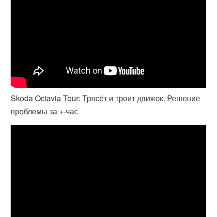
Skoda Octavia Tour: Трясёт и троит движок. Решение
проблемы за +-час