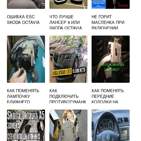
ОШИБКА ESC
ЧТО ЛУЧШЕ
НЕ ГОРИТ
SKODA OCTAVIA
ЛАНСЕР 9 ИЛИ
МАСЛЕНКА ПРИ
SKODA OCTAVIA
ВКЛЮЧЕНИИ
ЗАЖИГАНИЯ
SKODA OCTAVIA
A5
КАК ПОМЕНЯТЬ
КАК
КАК ПОМЕНЯТЬ
ЛАМПОЧКУ
ПОДКЛЮЧИТЬ
ПЕРЕДНИЕ
БЛИЖНЕГО
ПРОТИВОТУМАНК
КОЛОДКИ НА
СВЕТА НА SKODA
И НА SKODA
SKODA OCTAVIA
OCTAVIA A5
OCTAVIA A5
A5
ВИДЕО
РЕСТАЙЛИНГ