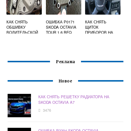
КАК СНЯТЬ
ОШИБКА Р0171
КАК СНЯТЬ
ОБШИВКУ
SKODA OCTAVIA
ЩИТОК
ВОДИТЕЛЬСКОЙ
TOUR 1.6 BFQ
ПРИБОРОВ НА
ДВЕРИ SKODA
SKODA OCTAVIA
OCTAVIA A5
A5
Реклама
Новое
КАК СНЯТЬ РЕШЕТКУ РАДИАТОРА НА
SKODA OCTAVIA A7
3476
ОШИБКА P2294 SKODA OCTAVIA