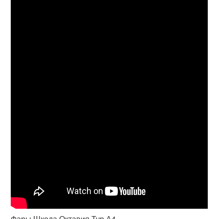
Фары Шкода Октавия Тур А4