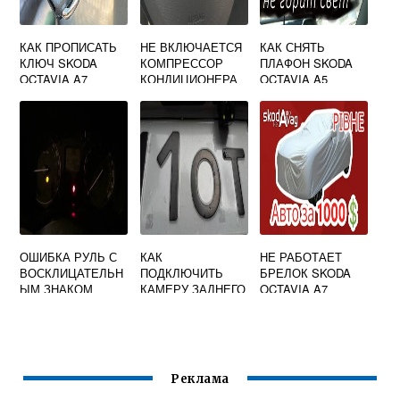
КАК ПРОПИСАТЬ
НЕ ВКЛЮЧАЕТСЯ
КАК СНЯТЬ
КЛЮЧ SKODA
КОМПРЕССОР
ПЛАФОН SKODA
OCTAVIA A7
КОНДИЦИОНЕРА
OCTAVIA A5
SKODA OCTAVIA
ОСВЕЩЕНИЯ
A7
САЛОНА
ОШИБКА РУЛЬ С
КАК
НЕ РАБОТАЕТ
ВОСКЛИЦАТЕЛЬН
ПОДКЛЮЧИТЬ
БРЕЛОК SKODA
ЫМ ЗНАКОМ
КАМЕРУ ЗАДНЕГО
OCTAVIA A7
SKODA OCTAVIA
ВИДА SKODA
A5
OCTAVIA A5
Реклама