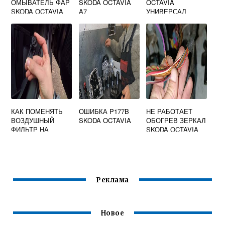
ОМЫВАТЕЛЬ ФАР
SKODA OCTAVIA
OCTAVIA
SKODA OCTAVIA
A7
УНИВЕРСАЛ
A7
КАК ПОМЕНЯТЬ
ОШИБКА P177B
НЕ РАБОТАЕТ
ВОЗДУШНЫЙ
SKODA OCTAVIA
ОБОГРЕВ ЗЕРКАЛ
ФИЛЬТР НА
SKODA OCTAVIA
SKODA OCTAVIA
TOUR
A7
Реклама
Новое