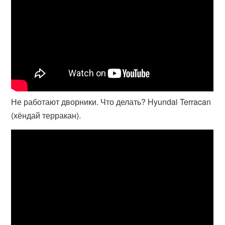
Не работают дворники. Что делать? Hyundai Terracan
(хёндай терракан).