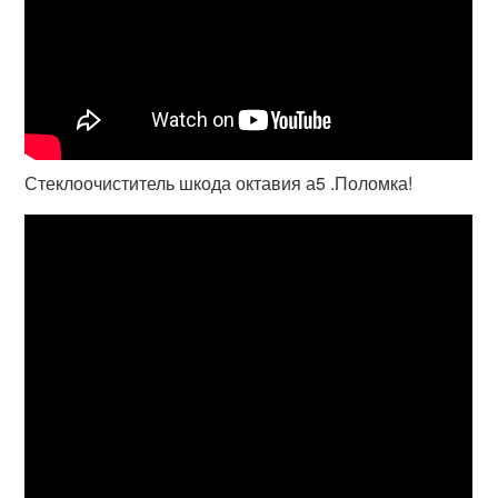
Стеклоочиститель шкода октавия а5 .Поломка!