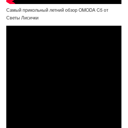
Самый прикольный летний обзор OMODA C5 от
Светы Лисички