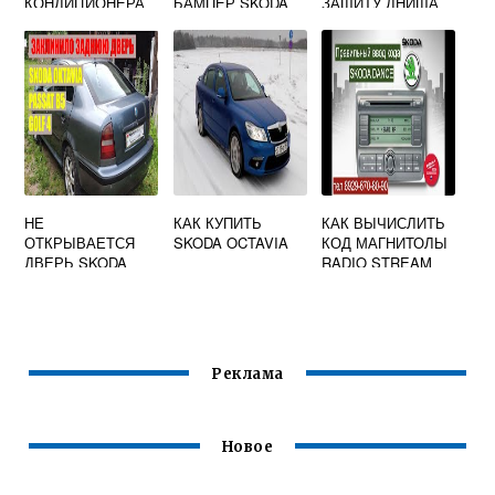
КОНДИЦИОНЕРА
БАМПЕР SKODA
ЗАЩИТУ ДНИЩА
SKODA OCTAVIA
OCTAVIA TOUR
SKODA OCTAVIA
A5
A7
НЕ
КАК КУПИТЬ
КАК ВЫЧИСЛИТЬ
ОТКРЫВАЕТСЯ
SKODA OCTAVIA
КОД МАГНИТОЛЫ
ДВЕРЬ SKODA
RADIO STREAM
OCTAVIA TOUR
SKODA OCTAVIA
ЗАДНЯЯ
Реклама
Новое