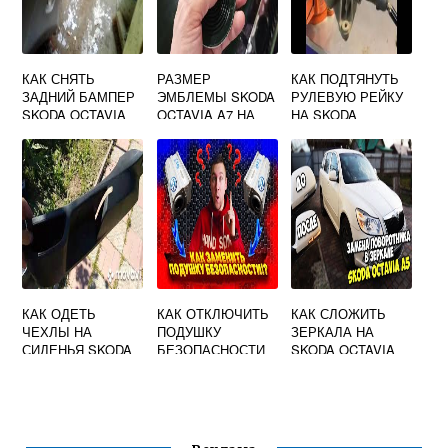
КАК СНЯТЬ
РАЗМЕР
КАК ПОДТЯНУТЬ
ЗАДНИЙ БАМПЕР
ЭМБЛЕМЫ SKODA
РУЛЕВУЮ РЕЙКУ
SKODA OCTAVIA
OCTAVIA A7 НА
НА SKODA
TOUR
КАПОТЕ
OCTAVIA A7
КАК ОДЕТЬ
КАК ОТКЛЮЧИТЬ
КАК СЛОЖИТЬ
ЧЕХЛЫ НА
ПОДУШКУ
ЗЕРКАЛА НА
СИДЕНЬЯ SKODA
БЕЗОПАСНОСТИ
SKODA OCTAVIA
OCTAVIA A5
ПАССАЖИРА НА
A5
SKODA OCTAVIA
TOUR