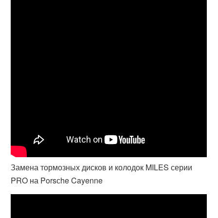
Замена тормозных дисков и колодок MILES серии
PRO на Porsсhe Cayenne