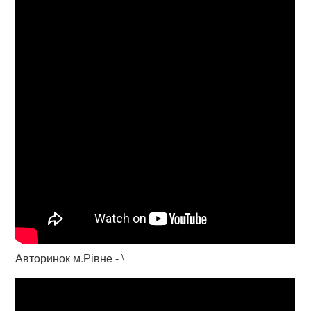
Авторинок м.Рівне - \