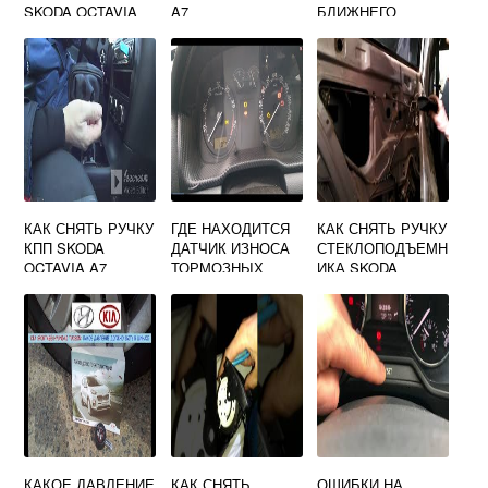
SKODA OCTAVIA
A7
БЛИЖНЕГО
A5
СВЕТА НА SKODA
OCTAVIA A5
КАК СНЯТЬ РУЧКУ
ГДЕ НАХОДИТСЯ
КАК СНЯТЬ РУЧКУ
КПП SKODA
ДАТЧИК ИЗНОСА
СТЕКЛОПОДЪЕМН
OCTAVIA A7
ТОРМОЗНЫХ
ИКА SKODA
КОЛОДОК SKODA
OCTAVIA TOUR
OCTAVIA TOUR
ЗАДНИЕ
КАКОЕ ДАВЛЕНИЕ
КАК СНЯТЬ
ОШИБКИ НА