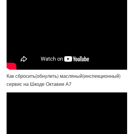
Как сбросить(обнулить) масляный(инспекционный)
сервис на Шкоде Октавии А7