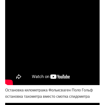
Остановка километража Фольксваген Поло Гольф
остановка тахометра вместо смотка спидометра