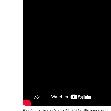
Разобрали Skoda Octavia A8 (2021) - Шедевр «европе